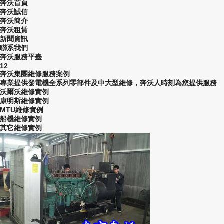
奔沃首頁
奔沃誠信
奔沃簡介
奔沃租賃
新聞資訊
聯系我們
奔沃服務平臺
1
2
奔沃集團
維修服務案例
專業提供發電機全系列零部件及中大型維修，奔沃人時刻為您提供服務
沃爾沃維修實例
康明斯維修實例
MTU維修實例
船機維修實例
其它維修實例