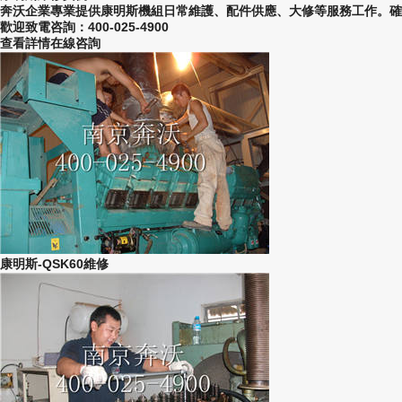
奔沃企業專業提供康明斯機組日常維護、配件供應、大修等服務工作。確
歡迎致電咨詢：400-025-4900
查看詳情
在線咨詢
康明斯-QSK60維修