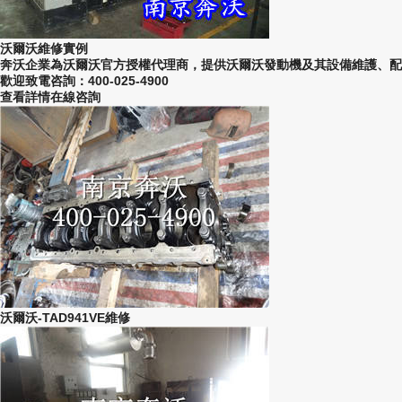
沃爾沃維修實例
奔沃企業為沃爾沃官方授權代理商，提供沃爾沃發動機及其設備維護、配
歡迎致電咨詢：400-025-4900
查看詳情
在線咨詢
沃爾沃-TAD941VE維修